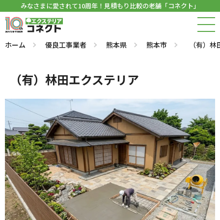
みなさまに愛されて10周年！見積もり比較の老舗「コネクト」
ホーム
優良工事業者
熊本県
熊本市
（有）林
（有）林田エクステリア