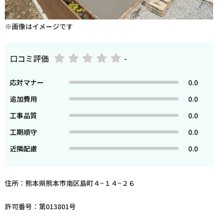
※画像はイメージです
口コミ評価
-
応対マナー
0.0
追加費用
0.0
工事品質
0.0
工期順守
0.0
近隣配慮
0.0
住所：熊本県熊本市南区島町４−１４−２６
許可番号：第013801号