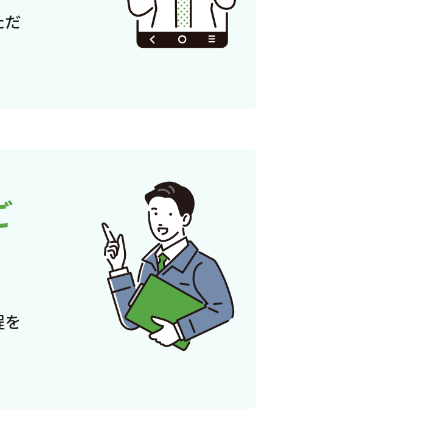
ただ
ご
程を