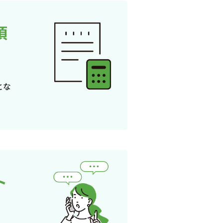
頂
とな
ト