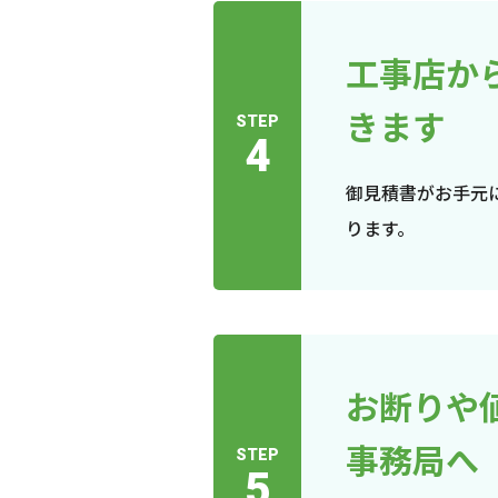
工事店か
きます
STEP
4
御見積書がお手元
ります。
お断りや
事務局へ
STEP
5