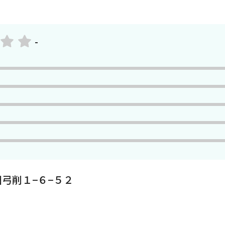
-
弓削１−６−５２