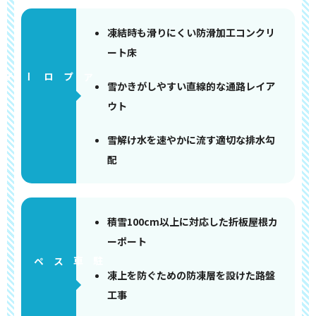
凍結時も滑りにくい防滑加工コンクリ
ート床
アプローチ
雪かきがしやすい直線的な通路レイア
ウト
雪解け水を速やかに流す適切な排水勾
配
積雪100cm以上に対応した折板屋根カ
ーポート
ペース
凍上を防ぐための防凍層を設けた路盤
工事