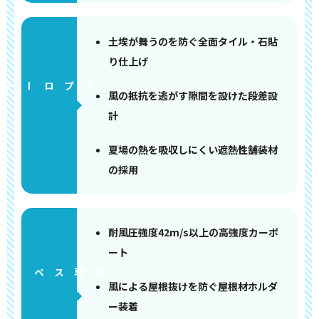
土埃が舞うのを防ぐ全面タイル・石貼
り仕上げ
アプローチ
風の抵抗を逃がす隙間を設けた段差設
計
夏場の熱を吸収しにくい遮熱性舗装材
の採用
耐風圧強度42m/s以上の高強度カーポ
ート
ペース
風による屋根抜けを防ぐ屋根材ホルダ
ー装着