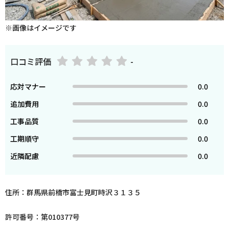
※画像はイメージです
口コミ評価
-
応対マナー
0.0
追加費用
0.0
工事品質
0.0
工期順守
0.0
近隣配慮
0.0
住所：群馬県前橋市富士見町時沢３１３５
許可番号：第010377号