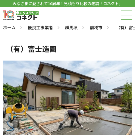
みなさまに愛されて10周年！見積もり比較の老舗「コネクト」
ホーム
優良工事業者
群馬県
前橋市
（有）富
（有）富士造園