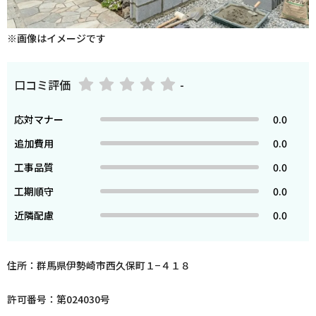
※画像はイメージです
口コミ評価
-
応対マナー
0.0
追加費用
0.0
工事品質
0.0
工期順守
0.0
近隣配慮
0.0
住所：群馬県伊勢崎市西久保町１−４１８
許可番号：第024030号