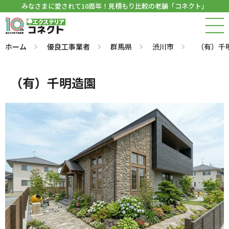
みなさまに愛されて10周年！見積もり比較の老舗「コネクト」
ホーム
優良工事業者
群馬県
渋川市
（有）千
（有）千明造園