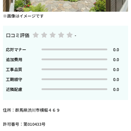
※画像はイメージです
口コミ評価
-
応対マナー
0.0
追加費用
0.0
工事品質
0.0
工期順守
0.0
近隣配慮
0.0
住所：群馬県渋川市横堀４６９
許可番号：第010433号