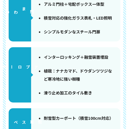
アルミ門柱＋宅配ボックス一体型
門まわり
積雪対応の強化ガラス表札・LED照明
シンプルモダンなスチール門扉
インターロッキング＋融雪装置埋設
アプローチ
植栽：ナナカマド、ドウダンツツジな
ど寒冷地に強い樹種
滑り止め加工のタイル敷き
耐雪型カーポート（積雪100cm対応）
ペース