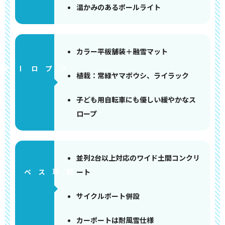
温かみのあるポールライト
カラー平板舗装＋融雪マット
アプローチ
植栽：常緑ヤマボウシ、ライラック
子ども用自転車にも優しい緩やかなス
ロープ
並列2台以上対応のワイド土間コンクリ
ート
ペース
サイクルポート併設
カーポートは耐風雪仕様