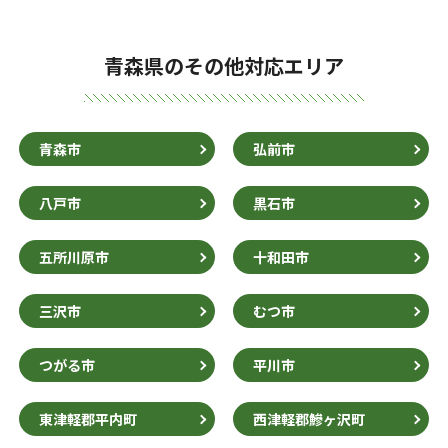
青森県のその他対応エリア
青森市
弘前市
八戸市
黒石市
五所川原市
十和田市
三沢市
むつ市
つがる市
平川市
東津軽郡平内町
西津軽郡鰺ヶ沢町