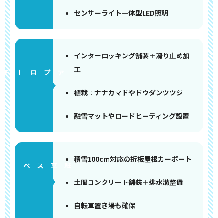
センサーライト一体型LED照明
インターロッキング舗装＋滑り止め加
工
アプローチ
植栽：ナナカマドやドウダンツツジ
融雪マットやロードヒーティング設置
積雪100cm対応の折板屋根カーポート
ペース
土間コンクリート舗装＋排水溝整備
自転車置き場も確保