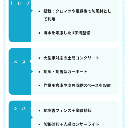
アプローチ
植栽：クロマツや常緑樹で防風林とし
て利用
排水を考慮したU字溝整備
大型車対応の土間コンクリート
ペース
耐風・耐雪型カーポート
作業用倉庫や漁具収納スペースを設置
耐塩害フェンス＋常緑植栽
防犯砂利＋人感センサーライト