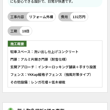
にも安心できる設計で、日常が快適です。
工事内容
リフォーム外構
費用
132万円
工期
18日
施工概要
駐車スペース：洗い出し仕上げコンクリート
門扉：アルミ片開き門扉（耐雪仕様）
玄関アプローチ：インターロッキング舗装＋手すり設置
フェンス：YKKap縦格子フェンス（強風対策タイプ）
その他設備：レンガ花壇＋低木植栽