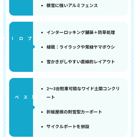
積雪に強いアルミフェンス
インターロッキング舗装＋防草処理
アプローチ
植栽：ライラックや常緑ヤマボウシ
雪かきがしやすい直線的レイアウト
2～3台駐車可能なワイド土間コンクリ
ート
ペース
折板屋根の耐雪型カーポート
サイクルポートを併設