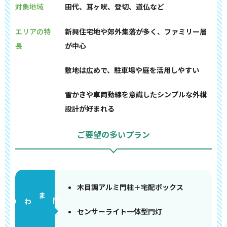
対象地域
田代、耳ヶ吠、登切、道仏など
エリアの特
新興住宅地や郊外集落が多く、ファミリー層
長
が中心
敷地は広めで、駐車場や庭を活用しやすい
雪かきや車両動線を意識したシンプルな外構
設計が好まれる
ご要望の多いプラン
木目調アルミ門柱＋宅配ボックス
門まわり
センサーライト一体型門灯