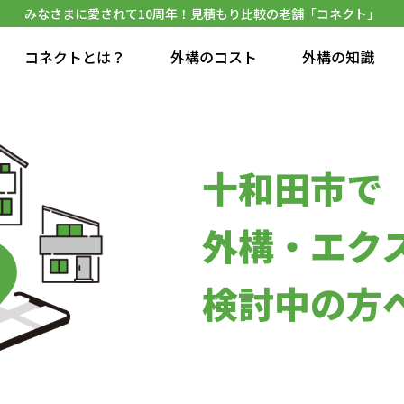
みなさまに愛されて10周年！見積もり比較の老舗「コネクト」
コネクトとは？
外構のコスト
外構の知識
十和田市で
外構・エク
検討中の方