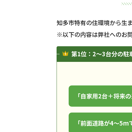
知多市特有の住環境から生
※以下の内容は弊社へのお
第1位：2～3台分の
「自家用2台＋将来
「前面道路が4～5m