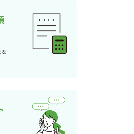
頂
とな
ト