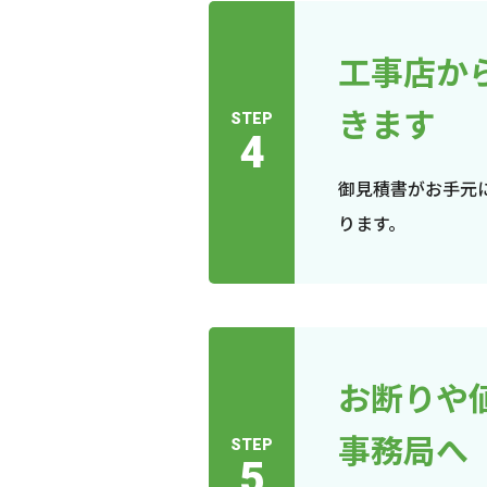
工事店か
きます
STEP
4
御見積書がお手元
ります。
お断りや
事務局へ
STEP
5