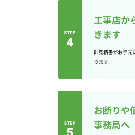
工事店か
きます
STEP
4
御見積書がお手元
ります。
お断りや
事務局へ
STEP
5