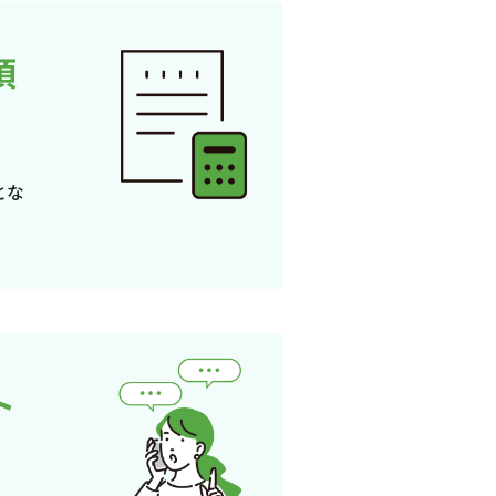
頂
とな
ト