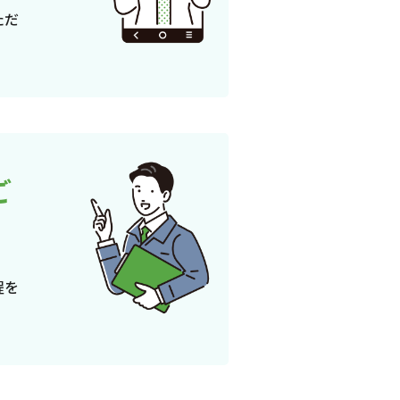
ただ
ご
程を