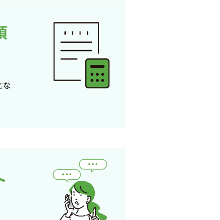
頂
とな
ト