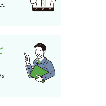
ただ
ご
程を