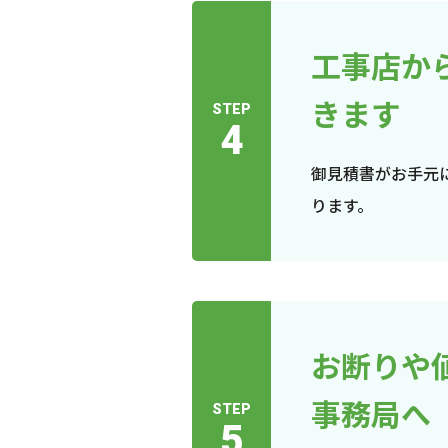
工事店か
きます
STEP
4
御見積書がお手元
ります。
お断りや
事務局へ
STEP
5