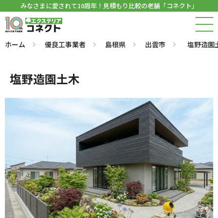
みなさまに愛されて10周年！見積もり比較の老舗「コネクト」
ホーム
優良工事業者
島根県
出雲市
塩野造園
塩野造園土木