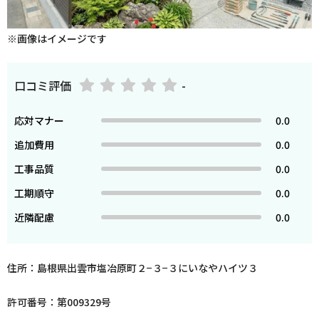
※画像はイメージです
口コミ評価
-
応対マナー
0.0
追加費用
0.0
工事品質
0.0
工期順守
0.0
近隣配慮
0.0
住所：島根県出雲市塩冶原町２−３−３にいなやハイツ３
許可番号：第009329号