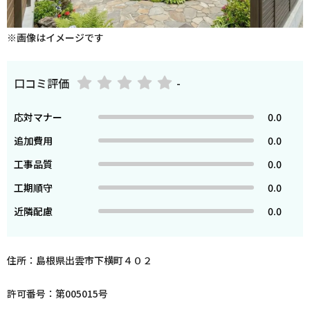
※画像はイメージです
口コミ評価
-
応対マナー
0.0
追加費用
0.0
工事品質
0.0
工期順守
0.0
近隣配慮
0.0
住所：島根県出雲市下横町４０２
許可番号：第005015号