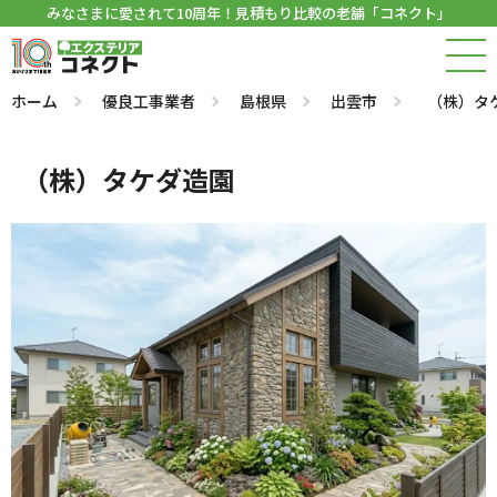
みなさまに愛されて10周年！見積もり比較の老舗「コネクト」
ホーム
優良工事業者
島根県
出雲市
（株）タ
（株）タケダ造園