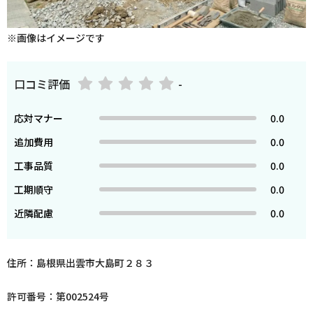
※画像はイメージです
口コミ評価
-
応対マナー
0.0
追加費用
0.0
工事品質
0.0
工期順守
0.0
近隣配慮
0.0
住所：島根県出雲市大島町２８３
許可番号：第002524号