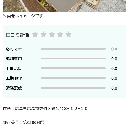
※画像はイメージです
口コミ評価
-
応対マナー
0.0
追加費用
0.0
工事品質
0.0
工期順守
0.0
近隣配慮
0.0
住所：広島県広島市佐伯区観音台３−１２−１０
許可番号：第038698号