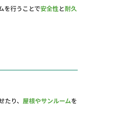
ムを行うことで
安全性
と
耐久
。
せたり、
屋根やサンルーム
を