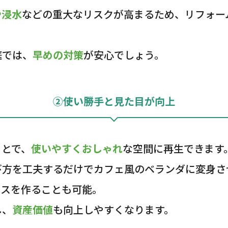
や浸水
などの重大なリスクが高まるため、リフォー
庭では、
早めの対策
が安心でしょう。
②使い勝手と見た目が向上
ことで、
使いやすくおしゃれ
な空間に再生できます
び方を工夫するだけでカフェ風のベランダに変身さ
ースを作ることも可能。
し、
資産価値
も向上しやすくなります。