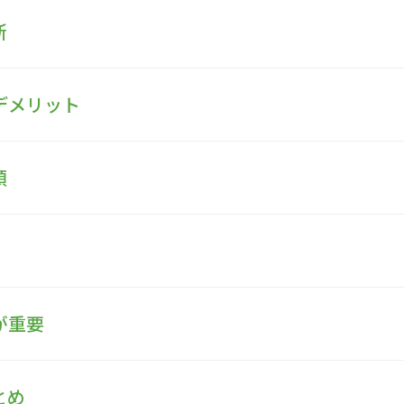
所
デメリット
類
が重要
とめ