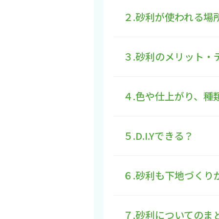
２.砂利が使われる場
３.砂利のメリット・
４.色や仕上がり、種
５.D.I.Yできる？
６.砂利も下地づくり
７.砂利についてのま