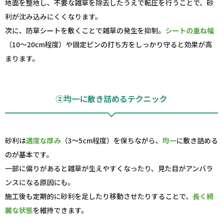
地面を整地し、不要な雑草を除去したうえで転圧を行うことで、砂
利が沈み込みにくくなります。
次に、防草シートを敷くことで雑草の発生を抑制。
シートの重ね幅
（10～20cm程度）や固定ピンの打ち方をしっかり守ると効果が高
まります。
②均一に敷き詰めるテクニック
砂利は
適度な厚み
（3～5cm程度）を保ちながら、
均一
に敷き詰める
のが基本です。
一部に偏りがあると雑草が生えやすくなったり、見た目がアンバラ
ンスになる原因にも。
施工後も定期的に砂利を足したり移動させたりすることで、
長く綺
麗な状態
を維持できます。