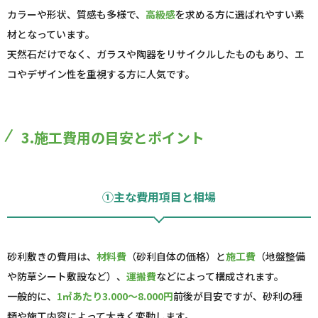
カラーや形状、質感も多様で、
高級感
を求める方に選ばれやすい素
材となっています。
天然石だけでなく、ガラスや陶器をリサイクルしたものもあり、エ
コやデザイン性を重視する方に人気です。
3.施工費用の目安とポイント
①主な費用項目と相場
砂利敷きの費用は、
材料費
（砂利自体の価格）と
施工費
（地盤整備
や防草シート敷設など）、
運搬費
などによって構成されます。
一般的に、
1㎡あたり3.000～8.000円
前後が目安ですが、砂利の種
類や施工内容によって大きく変動します。