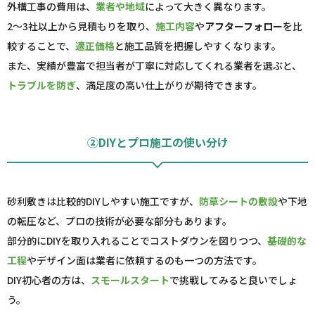
外構工事の費用は、
業者や地域
によって大きく異なります。
2～3社以上から見積もりを取り、
施工内容
や
アフターフォロー
を比
較することで、
適正価格
と施工品質を把握しやすくなります。
また、実績が豊富で担当者が丁寧に対応してくれる業者を選ぶと、
トラブルを防ぎ
、満足度の高い仕上がりが期待できます。
②DIYとプロ施工の使い分け
砂利敷きは比較的DIYしやすい施工ですが、
防草シートの敷設
や下地
の転圧など、プロの技術が必要な部分もあります。
部分的にDIYを取り入れることでコストダウンを図りつつ、
基礎的な
工程
やデザイン面は業者に依頼するのも一つの方法です。
DIY初心者の方は、
スモールスタート
で挑戦してみると良いでしょ
う。