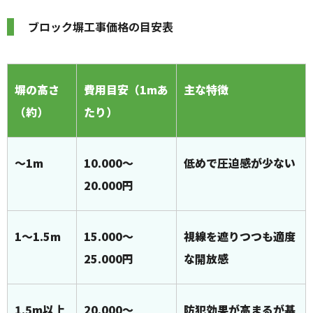
ブロック塀工事価格の目安表
塀の高さ
費用目安（1mあ
主な特徴
（約）
たり）
〜1m
10.000〜
低めで圧迫感が少ない
20.000円
1〜1.5m
15.000〜
視線を遮りつつも適度
25.000円
な開放感
1.5m以上
20.000〜
防犯効果が高まるが基