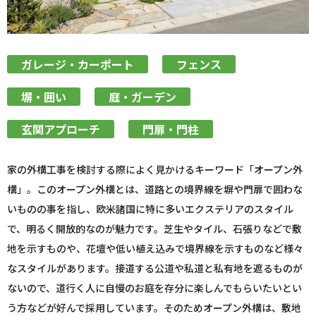
ガレージ・カーポート
フェンス
塀・囲い
庭・ガーデン
玄関アプローチ
門扉・門柱
家の外構工事を検討する際によく見かけるキーワード「オープン外
構」。このオープン外構とは、道路との境界線を塀や門扉で囲わな
いものの事を指し、欧米諸国に特に多いエクステリアのスタイル
で、明るく開放的なのが魅力です。芝生やタイル、石張りなどで敷
地を示すものや、花壇や低い植え込みで境界線を示すものなど様々
なスタイルがあります。接道する公道や私道と私有地を遮るものが
ないので、道行く人に自慢のお庭を存分に楽しんでもらいたいとい
う方などが好んで採用しています。そのためオープン外構は、敷地