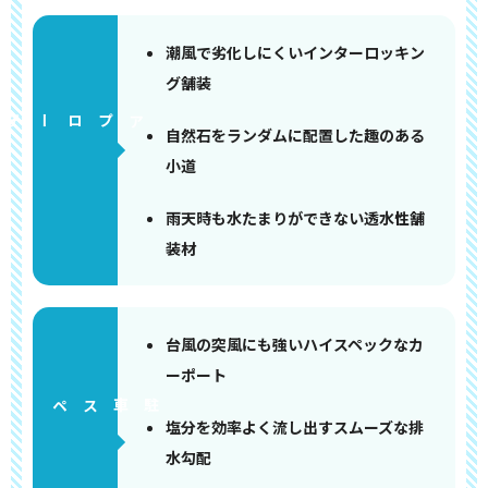
潮風で劣化しにくいインターロッキン
グ舗装
アプローチ
自然石をランダムに配置した趣のある
小道
雨天時も水たまりができない透水性舗
装材
台風の突風にも強いハイスペックなカ
ーポート
ペース
塩分を効率よく流し出すスムーズな排
水勾配