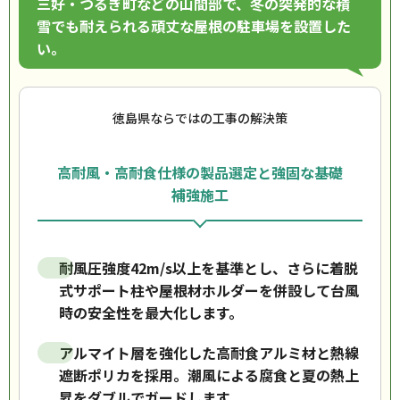
三好・つるぎ町などの山間部で、冬の突発的な積
雪でも耐えられる頑丈な屋根の駐車場を設置した
い。
徳島県ならではの工事の解決策
高耐風・高耐食仕様の製品選定と強固な基礎
補強施工
耐風圧強度42m/s以上を基準とし、さらに着脱
式サポート柱や屋根材ホルダーを併設して台風
時の安全性を最大化します。
アルマイト層を強化した高耐食アルミ材と熱線
遮断ポリカを採用。潮風による腐食と夏の熱上
昇をダブルでガードします。