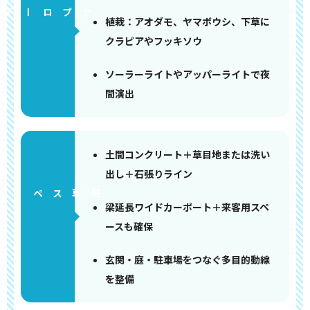
アプローチ
植栽：アオダモ、ヤマボウシ、下草に
クラピアやフッキソウ
ソーラーライトやアッパーライトで夜
間演出
土間コンクリート＋草目地または洗い
出し＋石張りライン
ペース
梁延長ワイドカーポート＋来客用スペ
ースも確保
玄関・庭・駐車場をつなぐ多目的動線
を整備