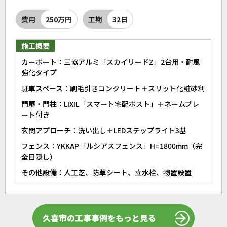
費用
250万円
工期
32日
施工概要
カーポート：三協アルミ「スカイリードZ」2台用・耐風
強化タイプ
駐車スペース：刷毛引きコンクリート＋スリット化粧砂利
門扉・門柱：LIXIL「スマート宅配ポスト」＋ネームプレ
ート付き
玄関アプローチ：洗い出し＋LEDステップライト3基
フェンス：YKKAP「ルシアスフェンス」H=1800mm（完
全目隠し）
その他設備：人工芝、防草シート、立水栓、物置設置
久喜市の工事事例をもっと見る