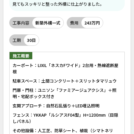
見てもスッキリと整った外構に仕上がりました。
工事内容
新築外構一式
費用
243万円
工期
30日
施工概要
カーポート：LIXIL「ネスカFワイド」2台用・熱線遮断屋
根
駐車スペース：土間コンクリート＋スリットタマリュウ
門扉・門柱：ユニソン「ファミアージュアクシス」＋照
明・宅配ボックス付き
玄関アプローチ：自然石乱張り＋LED埋込照明
フェンス：YKKAP「ルシアスF04型」H=1200mm（目隠
しパネル）
その他設備：人工芝、防草シート、植栽（シマトネリ