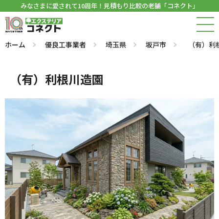
みなさまに愛されて10周年！見積もり比較の老舗「コネクト」
ホーム
優良工事業者
埼玉県
坂戸市
（有）利
（有）利根川造園