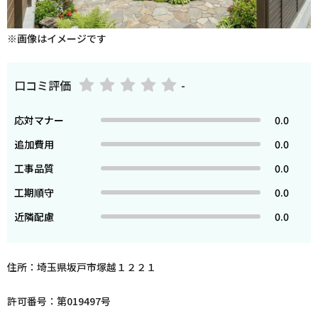
※画像はイメージです
口コミ評価
-
応対マナー
0.0
追加費用
0.0
工事品質
0.0
工期順守
0.0
近隣配慮
0.0
住所：埼玉県坂戸市塚越１２２１
許可番号：第019497号