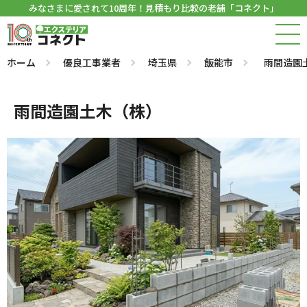
みなさまに愛されて10周年！見積もり比較の老舗「コネクト」
ホーム
優良工事業者
埼玉県
飯能市
雨間造園
雨間造園土木（株）