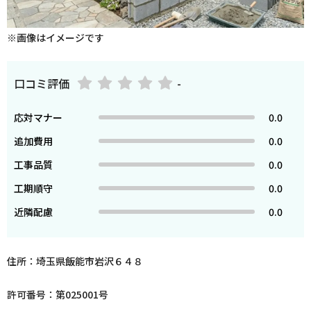
※画像はイメージです
口コミ評価
-
応対マナー
0.0
追加費用
0.0
工事品質
0.0
工期順守
0.0
近隣配慮
0.0
住所：埼玉県飯能市岩沢６４８
許可番号：第025001号