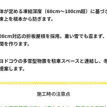
体が定める凍結深度（60cm〜100cm超）に基
凍上を根本から防ぎます。
〜200cm対応の折板屋根を採用。重い雪でも歪まず
間を作ります。
ヨドコウの多雪型物置を駐車スペースと連結し、
提案します。
施工時の注意点