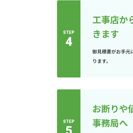
工事店か
きます
STEP
4
御見積書がお手元
ります。
お断りや
事務局へ
STEP
5