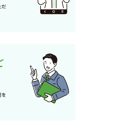
ただ
ご
程を