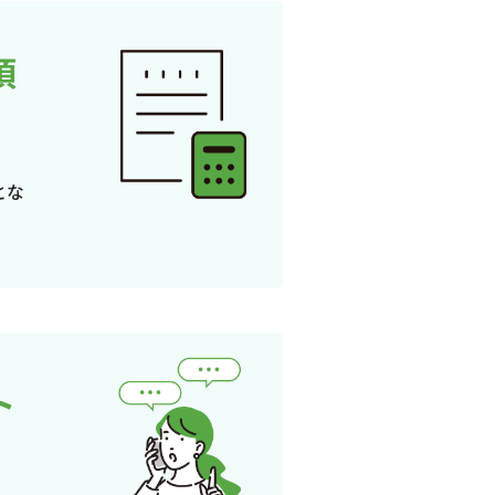
頂
とな
ト