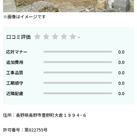
※画像はイメージです
口コミ評価
-
応対マナー
0.0
追加費用
0.0
工事品質
0.0
工期順守
0.0
近隣配慮
0.0
住所：長野県長野市豊野町大倉１９９４−６
許可番号：第022755号