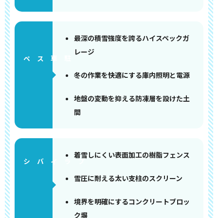
最深の積雪強度を誇るハイスペックガ
レージ
ペース
冬の作業を快適にする庫内照明と電源
地盤の変動を抑える防凍層を設けた土
間
着雪しにくい表面加工の樹脂フェンス
雪圧に耐える太い支柱のスクリーン
境界を明確にするコンクリートブロッ
ク塀