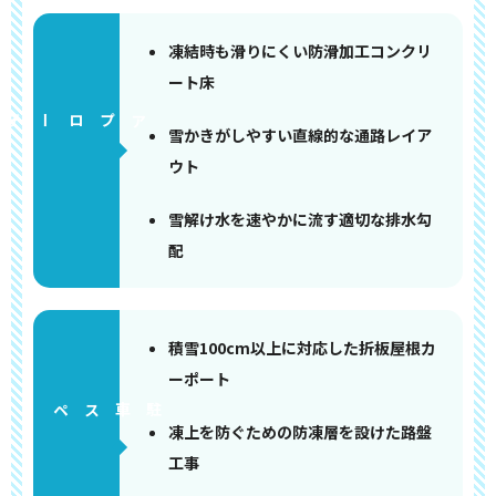
凍結時も滑りにくい防滑加工コンクリ
ート床
アプローチ
雪かきがしやすい直線的な通路レイア
ウト
雪解け水を速やかに流す適切な排水勾
配
積雪100cm以上に対応した折板屋根カ
ーポート
ペース
凍上を防ぐための防凍層を設けた路盤
工事