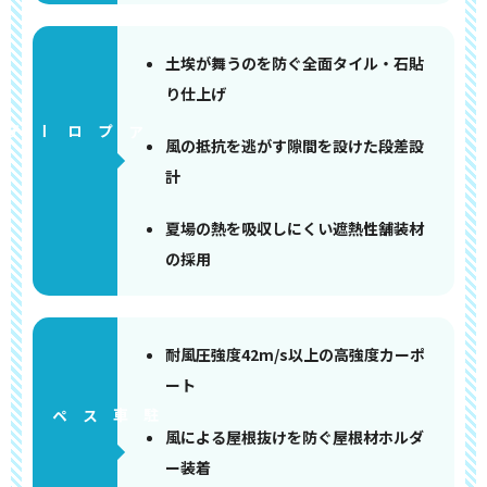
土埃が舞うのを防ぐ全面タイル・石貼
り仕上げ
アプローチ
風の抵抗を逃がす隙間を設けた段差設
計
夏場の熱を吸収しにくい遮熱性舗装材
の採用
耐風圧強度42m/s以上の高強度カーポ
ート
ペース
風による屋根抜けを防ぐ屋根材ホルダ
ー装着