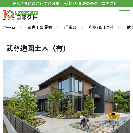
みなさまに愛されて10周年！見積もり比較の老舗「コネクト」
ホーム
優良工事業者
群馬県
利根郡川場村
武
武尊造園土木（有）