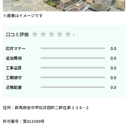
※画像はイメージです
口コミ評価
-
応対マナー
0.0
追加費用
0.0
工事品質
0.0
工期順守
0.0
近隣配慮
0.0
住所：群馬県安中市松井田町二軒在家３３６−２
許可番号：第013369号