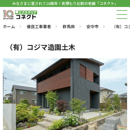
みなさまに愛されて10周年！見積もり比較の老舗「コネクト」
ホーム
優良工事業者
群馬県
安中市
（有）コ
（有）コジマ造園土木