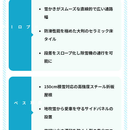
雪かきがスムーズな直線的で広い通路
幅
アプローチ
防滑性能を極めた大判のセラミック床
タイル
段差をスロープ化し除雪機の通行を可
能に
150cm積雪対応の高強度スチール折板
屋根
ペース
地吹雪から愛車を守るサイドパネルの
設置