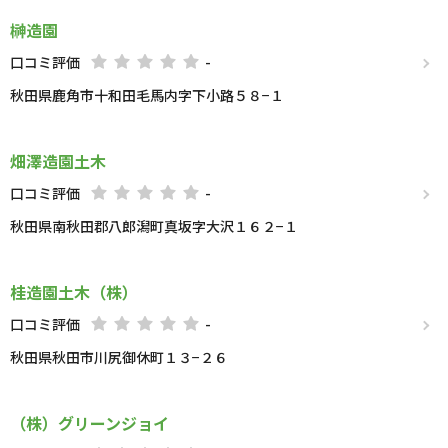
榊造園
口コミ評価
-
秋田県鹿角市十和田毛馬内字下小路５８−１
畑澤造園土木
口コミ評価
-
秋田県南秋田郡八郎潟町真坂字大沢１６２−１
桂造園土木（株）
口コミ評価
-
秋田県秋田市川尻御休町１３−２６
（株）グリーンジョイ