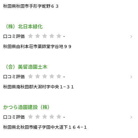
秋田県秋田市手形字蛇野６３
（株）北日本緑化
口コミ評価
-
秋田県由利本荘市薬師堂字谷地９９
（合）美留造園土木
口コミ評価
-
秋田県南秋田郡大潟村字中央１−３１
かつら造園建設（株）
口コミ評価
-
秋田県北秋田市綴子字田中大道下１６４−１