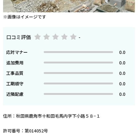
※画像はイメージです
口コミ評価
-
応対マナー
0.0
追加費用
0.0
工事品質
0.0
工期順守
0.0
近隣配慮
0.0
住所：秋田県鹿角市十和田毛馬内字下小路５８−１
許可番号：第014052号