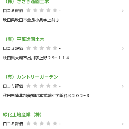
（株）ささき造園土木
口コミ評価
-
秋田県秋田市金足小泉字上前３
（有）平萬造園土木
口コミ評価
-
秋田県大館市出川字上野２９−１１４
（有）カントリーガーデン
口コミ評価
-
秋田県仙北郡美郷町本堂城回字新谷尻２０２−３
緑化土培産業（株）
口コミ評価
-