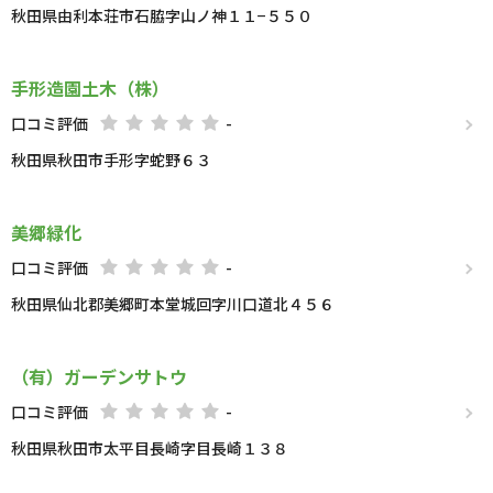
秋田県由利本荘市石脇字山ノ神１１−５５０
手形造園土木（株）
口コミ評価
-
秋田県秋田市手形字蛇野６３
美郷緑化
口コミ評価
-
秋田県仙北郡美郷町本堂城回字川口道北４５６
（有）ガーデンサトウ
口コミ評価
-
秋田県秋田市太平目長崎字目長崎１３８