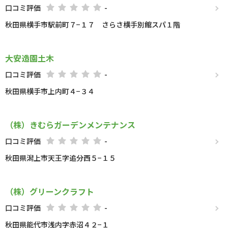
口コミ評価
-
秋田県横手市駅前町７−１７ さらさ横手別館スパ１階
大安造園土木
口コミ評価
-
秋田県横手市上内町４−３４
（株）きむらガーデンメンテナンス
口コミ評価
-
秋田県潟上市天王字追分西５−１５
（株）グリーンクラフト
口コミ評価
-
秋田県能代市浅内字赤沼４２−１