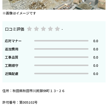
※画像はイメージです
口コミ評価
-
応対マナー
0.0
追加費用
0.0
工事品質
0.0
工期順守
0.0
近隣配慮
0.0
住所：秋田県秋田市川尻御休町１３−２６
許可番号：第005102号