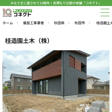
みなさまに愛されて10周年！見積もり比較の老舗「コネクト」
ホーム
優良工事業者
秋田県
秋田市
桂造園土
桂造園土木（株）