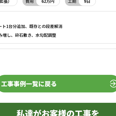
拡張）
費用
62万円
工期
9日
ート1台分追加、既存との段差解消
み増し、砕石敷き、水勾配調整
工事事例一覧に戻る
私達がお客様の工事を