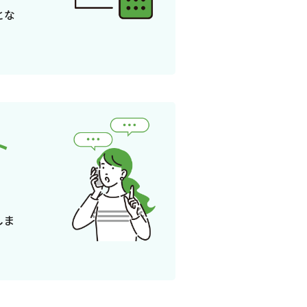
とな
ト
しま