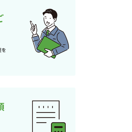
ご
程を
頂