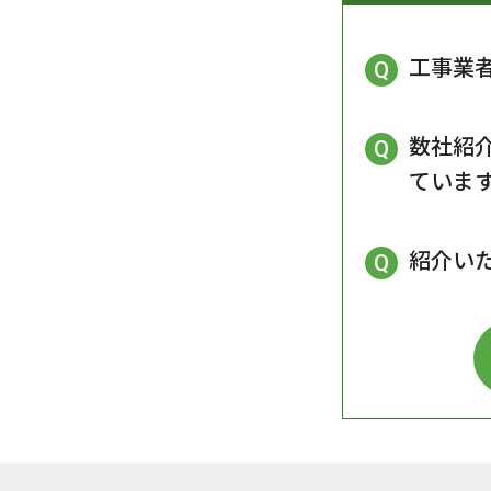
工事業
数社紹
ていま
紹介い