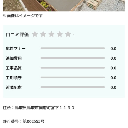
※画像はイメージです
口コミ評価
-
応対マナー
0.0
追加費用
0.0
工事品質
0.0
工期順守
0.0
近隣配慮
0.0
住所：鳥取県鳥取市国府町宮下１１３０
許可番号：第002555号