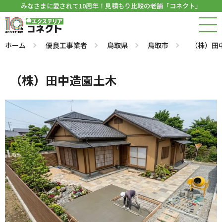
みなさまに愛されて10周年！見積もり比較の老舗「コネクト」
ホーム
優良工事業者
鳥取県
鳥取市
（株）田
（株）田中造園土木