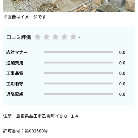
※画像はイメージです
口コミ評価
-
応対マナー
0.0
追加費用
0.0
工事品質
0.0
工期順守
0.0
近隣配慮
0.0
住所：島根県益田市乙吉町イ９８−１４
許可番号：第002580号