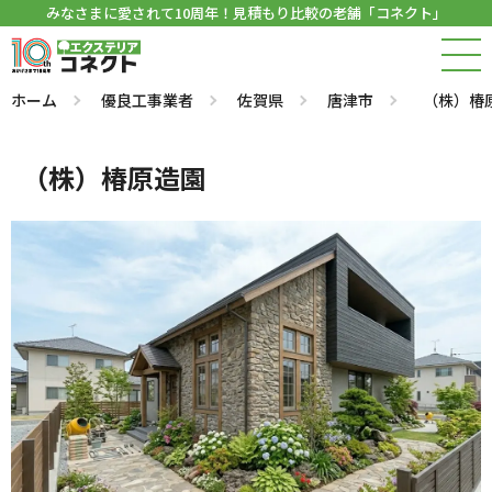
みなさまに愛されて10周年！見積もり比較の老舗「コネクト」
ホーム
優良工事業者
佐賀県
唐津市
（株）椿
（株）椿原造園