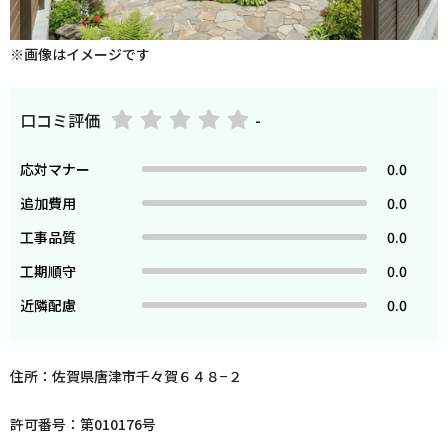
※画像はイメージです
口コミ評価
-
応対マナー
0.0
追加費用
0.0
工事品質
0.0
工期順守
0.0
近隣配慮
0.0
住所：佐賀県唐津市千々賀６４８−２
許可番号：第010176号