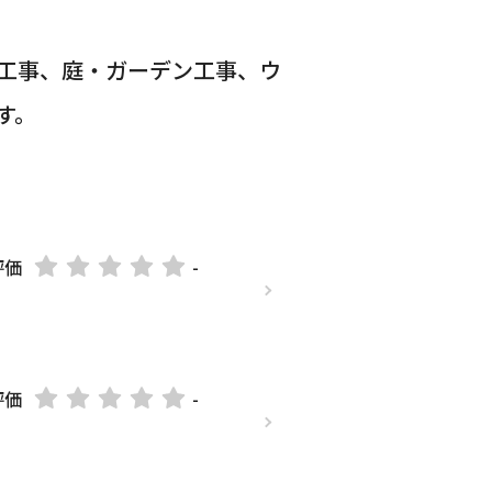
工事、庭・ガーデン工事、ウ
す。
評価
-
評価
-