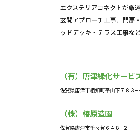
エクステリアコネクトが厳
玄関アプローチ工事、門扉
ッドデッキ・テラス工事な
（有）唐津緑化サービ
佐賀県唐津市相知町平山下７８３−
（株）椿原造園
佐賀県唐津市千々賀６４８−２