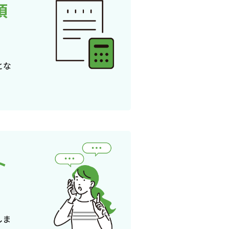
頂
とな
ト
しま