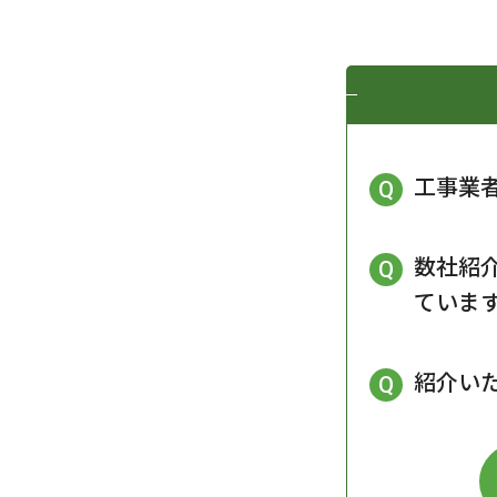
工事業
数社紹
ていま
紹介い