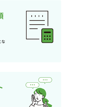
頂
とな
ト