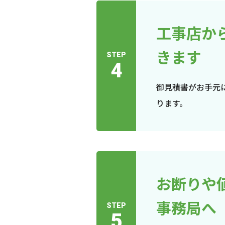
工事店か
きます
STEP
4
御見積書がお手元
ります。
お断りや
事務局へ
STEP
5