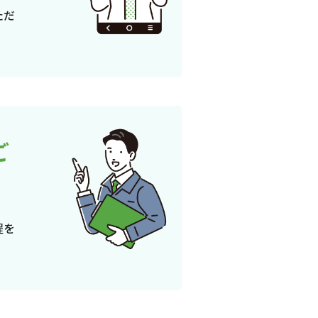
ただ
ご
程を