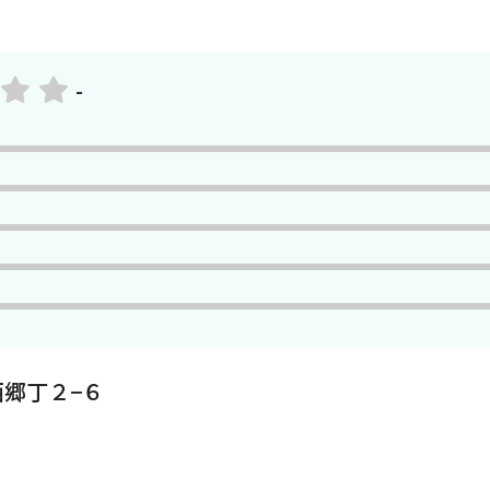
-
郷丁２−６