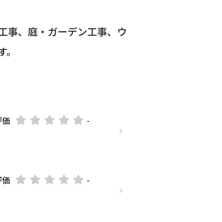
工事、庭・ガーデン工事、ウ
す。
評価
-
評価
-