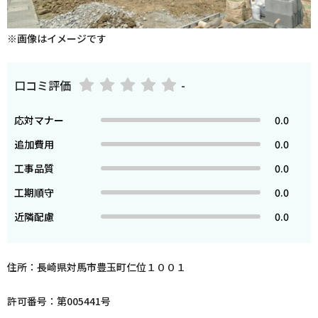
※画像はイメージです
口コミ評価
-
応対マナー
0.0
追加費用
0.0
工事品質
0.0
工期順守
0.0
近隣配慮
0.0
住所：長崎県対馬市豊玉町仁位１００１
許可番号：第005441号