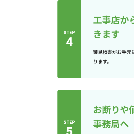
工事店か
きます
STEP
4
御見積書がお手元
ります。
お断りや
事務局へ
STEP
5