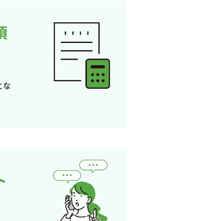
頂
とな
ト