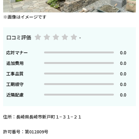
※画像はイメージです
口コミ評価
-
応対マナー
0.0
追加費用
0.0
工事品質
0.0
工期順守
0.0
近隣配慮
0.0
住所：長崎県長崎市新戸町１−３１−２１
許可番号：第012809号