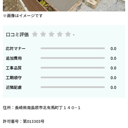
※画像はイメージです
口コミ評価
-
応対マナー
0.0
追加費用
0.0
工事品質
0.0
工期順守
0.0
近隣配慮
0.0
住所：長崎県南島原市北有馬町丁１４０−１
許可番号：第013303号