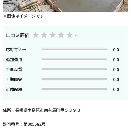
※画像はイメージです
口コミ評価
-
応対マナー
0.0
追加費用
0.0
工事品質
0.0
工期順守
0.0
近隣配慮
0.0
住所：長崎県南島原市南有馬町甲５３９３
許可番号：第005582号